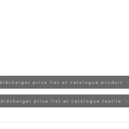
élécharger price list et catalogue produit
Télécharger price list et catalogue textile